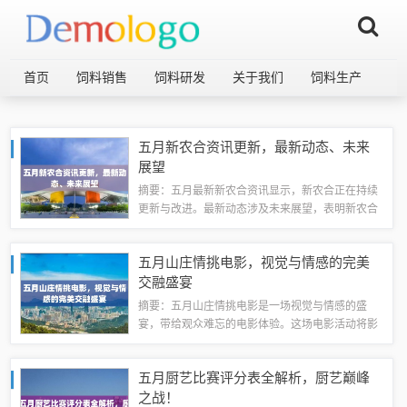
首页
饲料销售
饲料研发
关于我们
饲料生产
五月新农合资讯更新，最新动态、未来
展望
摘要：五月最新新农合资讯显示，新农合正在持续
更新与改进。最新动态涉及未来展望，表明新农合
将继续发展并满足农民的医疗保障需求。新农合将
进一步完善政策，提高农民医疗保障水平，加强基
五月山庄情挑电影，视觉与情感的完美
层医疗服务体系建设，促进农村医疗卫生事业...
交融盛宴
摘要：五月山庄情挑电影是一场视觉与情感的盛
宴，带给观众难忘的电影体验。这场电影活动将影
像艺术与情感表达完美结合，通过电影的画面和音
效，引发观众的情感共鸣。无论是经典作品还是最
五月厨艺比赛评分表全解析，厨艺巅峰
新力作，都将在这个平台上展现其独特的魅力。...
之战！