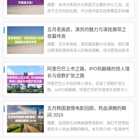
摘要：本评分表是针对某厨艺比赛的评分工具，适
用于五月份的比赛。评分表内容包括参赛选手的编
号、菜品名称、外观、口感、创意等多个方面的评
分指标。评分采用百分制，根据各项指标的综合表
五月老画皮，演员的魅力与演技展现之
现给出最终得分。该评分表对于厨艺比赛的组...
夜幕传奇
摘要：五月老画皮，演员展现魅力与演技。他们通
过精湛的演技和深入的角色理解，成功塑造出鲜活
的角色形象，让观众沉浸在剧情之中。演员们的表
演不仅展现了角色的魅力，也展现了演员自身的专
阿里巴巴上市之路，IPO到巅峰的惊人增
业素养和艺术修养。五月老画皮的成功离不开...
长与倍数扩张之路
阿里巴巴上市后的惊人增长，实现了倍数扩张之
路。从IPO到巅峰，阿里巴巴的市值增长倍数令人
瞩目。五月上市至今，阿里巴巴的业绩不断攀升，
实现了惊人的增长速度和倍数扩张。具体增长倍数
五月韩国激情电影回顾，热血沸腾的瞬
需要查阅相关金融数据以获取更精确的信息。...
间 2019
摘要：在回顾五月韩国激情电影时，我们不禁想起
那些令人热血沸腾的瞬间。本文将介绍一些具有代
表性的电影，它们展现了激情、爱情和勇气等主