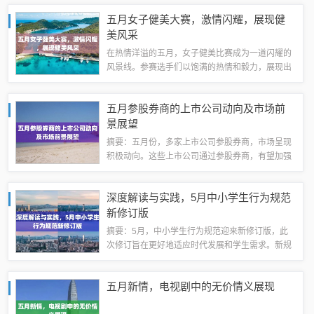
题。这些电影不仅让观众感受到强烈的情感共鸣，
五月女子健美大赛，激情闪耀，展现健
也留下了深刻的印象。我们将一起回顾这些令人...
美风采
在热情洋溢的五月，女子健美比赛成为一道闪耀的
风景线。参赛选手们以饱满的热情和毅力，展现出
女性的力量与美感。这场比赛不仅是一场竞技的较
量，更是一次女性自我价值的展示。在激烈的竞争
五月参股券商的上市公司动向及市场前
中，她们用汗水和努力诠释着对健美的热爱和...
景展望
摘要：五月份，多家上市公司参股券商，市场呈现
积极动向。这些上市公司通过参股券商，有望加强
金融服务能力，促进业务多元化发展。展望未来，
券商行业前景广阔，随着资本市场的发展，参股券
深度解读与实践，5月中小学生行为规范
商的上市公司将获得更多的机遇和挑战。市场...
新修订版
摘要：5月，中小学生行为规范迎来新修订版，此
次修订旨在更好地适应时代发展和学生需求。新规
范深入解读了中小学生日常行为准则，注重培养学
生的综合素质和社会责任感。新版规范提供了具体
五月新情，电视剧中的无价情义展现
的实践指导，有助于学校和家长更好地引导中...