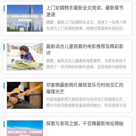
推动作用。购房者需关注市场动态，根据自身需求
上门女婿韩东最新全文阅读，最新章节
做出决策。详情可查阅最新价格表以获取具体...
速递
摘要：最新上门女婿韩东全文，讲述了一位男人韩
东成为上门女婿的故事。他面对家庭和社会的压
力，努力适应新的生活环境，同时坚持自我，努力
奋斗，最终实现了个人价值。文章详细描绘了他的
最新适合儿童观看的电影推荐及精彩影
生活经历、情感纠葛以及成长过程，展现了一个...
评
摘要：最新适合儿童看的电影推荐，为家长和孩子
提供了一系列精彩的影片选择。这些电影内容积极
向上，适合孩子们观看，能够让他们在轻松愉快的
氛围中度过美好的时光。推荐的电影包括动画片、
邓紫棋最新照片展现音乐与时尚交汇的
冒险片等多种类型，画面精美、情节有趣，能...
璀璨光芒
邓紫棋最新照片展现音乐与时尚交汇的璀璨光芒。
照片中的邓紫棋散发着独特的魅力，时尚造型与音
乐才华相得益彰，展现出她独特的个性和风采。作
为一位才华横溢的歌手，邓紫棋的音乐与时尚紧密
探索与发现之旅，千百橹最新地址揭秘
相连，她的最新照片更是彰显了这一特点，令...