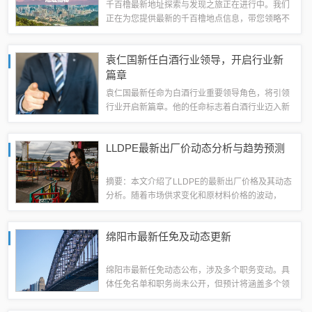
千百橹最新地址探索与发现之旅正在进行中。我们
正在为您提供最新的千百橹地点信息，带您领略不
一样的探索体验。关注我们，获取最新地址，一起
踏上奇妙的探索之旅。摘要字数在100-200字之
袁仁国新任白酒行业领导，开启行业新
间。随着科技的飞速发展和互联网的普及...
篇章
袁仁国最新任命为白酒行业重要领导角色，将引领
行业开启新篇章。他的任命标志着白酒行业迈入新
的发展阶段，有望为行业带来新的发展机遇和活
力。袁仁国的领导能力和行业经验将推动白酒产业
LLDPE最新出厂价动态分析与趋势预测
的持续繁荣和创新。袁仁国的背景与成就袁仁国...
摘要：本文介绍了LLDPE的最新出厂价格及其动态
分析。随着市场供求变化和原材料价格的波动，
LLDPE的出厂价格也在不断变化。本文将对
LLDPE的最新出厂价格进行分析，包括价格走势、
绵阳市最新任免及动态更新
影响因素等，以帮助读者更好地了解当前...
绵阳市最新任免动态公布，涉及多个职务变动。具
体任免名单和职务尚未公开，但预计将涵盖多个领
域和部门。此次任免是绵阳市政府根据工作需要和