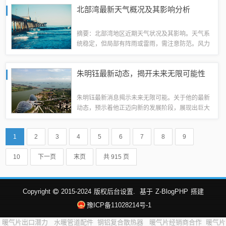
人员表现做出的决策，旨在优化政府机构和加强工
北部湾最新天气概况及其影响分析
作效率。更多详细信息将在后续公布。绵阳市...
摘要：北部湾地区近期天气状况及其影响。天气系
统稳定，但局部有阵雨或雷雨，需注意防范。风力
逐渐增强，对海上交通和渔业活动产生影响。天气
变化对当地居民生活及旅游活动带来一定影响，建
朱明钰最新动态，揭开未来无限可能性
议做好防晒和防风的准备。具体天气情况可通...
朱明钰最新消息揭示未来无限可能。关于他的最新
动态，预示着他正迈向新的发展阶段，展现出巨大
的潜力和前景。他的未来充满无限可能，令人期待
他将带来的惊喜和创新。这一消息引发了广泛关
1
2
3
4
5
6
7
8
9
注，展现了他不断进取的精神和追求卓越的决心...
10
下一页
末页
共 915 页
Copyright
2015-2024
版权后台设置.
基于
Z-BlogPHP
搭建
豫ICP备11028214号-1
暖气片出口潜力
水暖管道配件
钢铝复合散热器
暖气片经销商合作
暖气片