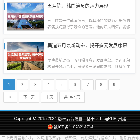
力和可能性。这段旅程充满了创新和惊喜，为观众
五月陈，韩国演员的魅力展现
带来了前所未有的视觉体验。摘要字数控制在...
五月陈是一位韩国演员，以其独特的魅力和出色的
表演技巧赢得了观众的喜爱。他的演技精湛，能够
准确地表达角色的情感和性格，深受导演和观众的
赞赏。他的表演风格独具特色，充满活力和张力，
吴迪五月最新动态，揭开多元发展序幕
为观众带来了许多精彩的表演瞬间。五月陈的...
吴迪最新动态：五月揭开多元发展序幕。吴迪正积
极展开各项事业，展现多元发展的态势。继续关注
吴迪的最新动态，见证其在不同领域的精彩表现，
期待其未来发展更上一层楼。在音乐领域，吴迪的
1
2
3
4
5
6
7
8
9
最新单曲《XXXX》如春风般温暖人心，其...
10
下一页
末页
共 367 页
Copyright
2015-2024
版权后台设置.
基于
Z-BlogPHP
搭建
豫ICP备11028214号-1
工业光排管暖气片
医院用散热器
导热快
高频焊翅片管暖气片
铜铝复合暖