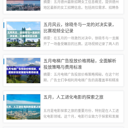
摘要：五月德州最新招聘女工信息概览，提供德州
地区最新的女工招聘信息。包括岗位需求、招聘条
件、薪资待遇等内容，为求职者提供便捷的参考。
感兴趣的人士可及时关注并申请相关职位。纺织业
五月风云，徐晓冬与一龙的对决实录，
女工招聘德州作为纺织业的重要城市，多家纺...
比赛视频全记录
摘要：在五月的一场激烈对决中，徐晓冬与一龙展
开了一场备受瞩目的比赛。这场视频记录了两人的
对决实录，展现出他们高超的技艺和激烈的竞争精
神。这场对决成为了五月风云的焦点，吸引了众多
五月电梯广告投放价格揭秘，全面解析
观众的目光。比赛背景徐晓冬与一龙的这场较...
投放策略与费用标准
摘要：五月电梯广告投放价格策略揭秘。在这个时
期，广告主们争相利用电梯广告的高覆盖率和精准
定位来推广产品。根据市场情况，五月电梯广告投
放价格会有所调整，具体价格因广告位、时段、品
五月，人工进化电影的探索之旅
牌等因素而异。广告主们需提前了解并制定相...
五月是电影探索之旅的重要月份，特别是在人工进
化电影领域。这个月，电影行业致力于探索和发展
人工进化电影技术，展示其在电影制作中的无限潜