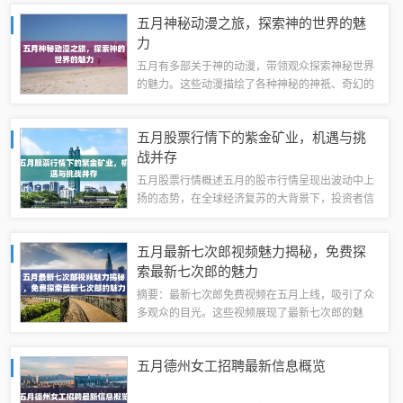
文杰对艺术创作的独特见解和创新尝试，引领观众
五月神秘动漫之旅，探索神的世界的魅
进入一个新的艺术境界。在充满活力的五月，...
力
五月有多部关于神的动漫，带领观众探索神秘世界
的魅力。这些动漫描绘了各种神秘的神祇、奇幻的
生物以及充满想象力的冒险故事。通过精彩的动画
效果和紧张的剧情，观众可以深入了解神秘世界的
五月股票行情下的紫金矿业，机遇与挑
奥秘，感受神秘生物的力量和神秘事件的震撼...
战并存
五月股票行情概述五月的股市行情呈现出波动中上
扬的态势，在全球经济复苏的大背景下，投资者信
心逐渐增强，股票市场表现活跃，在这个过程中，
紫金矿业作为一支具有影响力的股票，其行情走势
五月最新七次郎视频魅力揭秘，免费探
引人注目。紫金矿业概况紫金矿业是一家主要...
索最新七次郎的魅力
摘要：最新七次郎免费视频在五月上线，吸引了众
多观众的目光。这些视频展现了最新七次郎的魅
力，包括其独特的剧情、精彩的表演以及丰富的内
容。观看这些视频可以带来全新的观影体验，让人
五月德州女工招聘最新信息概览
们感受到探索未知世界的乐趣。这些免费视频为...