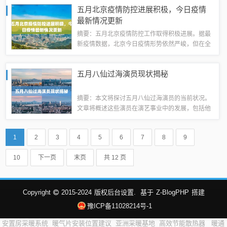
无限想象。这些画作不仅反映了儿童的创意和才
五月北京疫情防控进展积极，今日疫情
华，也展现了他们对足球运动的独特理解和美好...
最新情况更新
摘要：五月北京疫情防控工作取得积极进展。据最
新疫情数据，北京今日疫情形势依然严峻，但在全
市人民的共同努力下，防控工作取得了一定成效。
相关部门继续加强防控措施，确保疫情得到有效控
五月八仙过海演员现状揭秘
制。疫情概况截至最新数据，北京市新冠肺炎...
摘要：本文将探讨五月八仙过海演员的当前状况。
文章将概述这些演员在演艺事业中的发展，包括他
们的作品表现、个人生活以及影响力等方面。通过
深入了解他们的现状，我们可以更好地了解他们在
1
2
3
4
5
6
7
8
9
演艺界的地位以及他们在观众心目中的影响。...
10
下一页
末页
共 12 页
Copyright
2015-2024
版权后台设置.
基于
Z-BlogPHP
搭建
豫ICP备11028214号-1
安置房采暖系统
暖气片安装位置建议
亚洲采暖基地
高效节能散热器
暖通