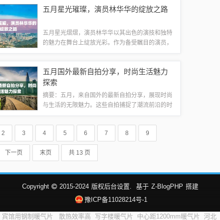
听盛宴，感受电影带来的震撼和感动。本文为你提
五月星光璀璨，演员林华华的绽放之路
供最新的观影指南和电影推荐，让你不错过任...
五月星光熠熠，演员林华华以其出色的演技和独特
的魅力在舞台上绽放光彩。作为备受瞩目的演员，
林华华在这个月的表现备受关注，她的演技和形象
深受观众喜爱。她的演艺之路充满艰辛和努力，但
五月国外最新自拍分享，时尚生活魅力
凭借着才华和不懈的追求，她终于在这个月迎...
探索
摘要：五月，来自国外的最新自拍分享，展现时尚
与生活的无限魅力。这些自拍捕捉了潮流前沿的时
尚元素，展示了不同风格的魅力。通过自拍，人们
分享自己的生活方式、品味和态度，探索时尚与生
2
3
4
5
6
7
8
9
活的交融。这些自拍展现了国外时尚达人的独...
下一页
末页
共 13 页
Copyright
2015-2024
版权后台设置.
基于
Z-BlogPHP
搭建
豫ICP备11028214号-1
宾馆用钢制暖气片
散热效率高
写字楼暖气片
中心距1200mm暖气片
河北