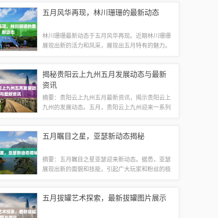
加强病例隔离治疗、密切接触者追踪和管理等，以
五月风华再现，林川珊珊的最新动态
遏制疫情扩散。公众需保持警惕，遵守防疫措...
林川珊珊最新动态于五月风华再现。近期林川珊珊
展现出新的活力和风采，展现出五月特有的魅力。
具体内容请关注相关报道以获取更多信息。五月，
春天的脚步渐行渐远，生机与活力的季节悄然而
揭秘贵阳云上九州五月发展动态与最新
至，在这个季节里，林川珊珊以其独特的魅力再...
资讯
摘要：贵阳云上九州五月最新资讯，揭示贵阳云上
九州的发展动态。五月，贵阳云上九州迎来一系列
重要进展和变化，包括新项目的启动、科技创新的
推进等。本文提供关于贵阳云上九州最新的资讯和
五月瞩目之星，亚瑟新动态揭秘
发展概况，让读者了解这一地区的最新发展动...
摘要：五月瞩目之星亚瑟迎来新动态。据悉，亚瑟
展现出新的面貌和技能，引起广大玩家和粉丝的极
大关注。新动态揭示了亚瑟的最新发展，展现出其
独特的魅力和实力。期待亚瑟在五月以及未来的表
五月拔罐艺术探索，最新拔罐图片展示
现，成为游戏界的耀眼之星。亚瑟的崛起与崭...