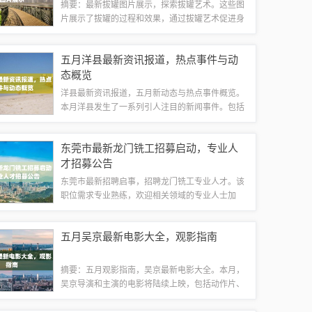
摘要：最新拔罐图片展示，探索拔罐艺术。这些图
片展示了拔罐的过程和效果，通过拔罐艺术促进身
体健康。拔罐是一种古老的中医疗法，通过制造负
压来刺激身体穴位，有助于疏通经络、促进血液循
五月洋县最新资讯报道，热点事件与动
环和排除体内湿气。这些最新图片展示了拔罐...
态概览
洋县最新资讯报道，五月新动态与热点事件概览。
本月洋县发生了一系列引人注目的新闻事件。包括
地方经济发展、社会民生、文化活动等多个方面的
最新资讯。五月洋县展现出蓬勃的发展活力，各项
东莞市最新龙门铣工招募启动，专业人
事务取得显著进展。关注洋县最新资讯，了解...
才招募公告
东莞市最新招聘启事，招聘龙门铣工专业人才。该
职位需求专业熟练，欢迎相关领域的专业人士加
入。此次招募旨在寻找具有专业技能和经验的龙门
铣工，为公司的生产和发展贡献力量。该职位待遇
五月吴京最新电影大全，观影指南
优厚，提供良好的工作环境和发展空间。有意者...
摘要：五月观影指南，吴京最新电影大全。本月，
吴京导演和主演的电影将陆续上映，包括动作片、
科幻片等不同类型。观众们可以期待精彩纷呈的视