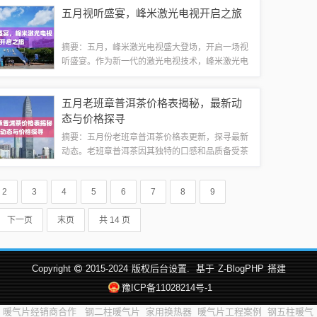
们，成功源于不懈的追求和勇敢的尝试，每一个精
五月视听盛宴，峰米激光电视开启之旅
彩的故事都是对生活的深刻理解和感悟。这份...
摘要：五月，峰米激光电视盛大登场，开启一场视
听盛宴。作为新一代的激光电视技术，峰米激光电
视以其卓越的画面表现和音效效果，吸引了众多消
费者的目光。这不仅是一次技术的革新，更是一次
五月老班章普洱茶价格表揭秘，最新动
视听体验的升级。峰米激光电视，带你领略前...
态与价格探寻
摘要：五月份老班章普洱茶价格表更新，探寻最新
动态。老班章普洱茶因其独特的口感和品质备受茶
友青睐。五月份是茶叶采摘和制作的重要时期，价
格会有所变动。本文提供最新的老班章价格表，让
2
3
4
5
6
7
8
9
您了解当前市场动态，为您的购茶计划提供参...
下一页
末页
共 14 页
Copyright
2015-2024
版权后台设置.
基于
Z-BlogPHP
搭建
豫ICP备11028214号-1
暖气片经销商合作
钢二柱暖气片
家用换热器
暖气片工程案例
钢五柱暖气