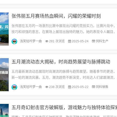
张伟丽五月赛场热血瞬间，闪耀的荣耀时刻
张伟丽在五月的一场激烈比赛中展现出闪耀的竞技实力。比赛片段中，
技巧和顽强的意志，在赛场上展现出独特的魅力。她的表现令人瞩目，
她在格斗领域的实力和潜力。这是她的一次重要比赛，也是她职业生涯
浅笑轻吟梦一曲
281 次浏览
2025-05-24
饲料生产
闪...
五月潮流动态大揭秘，时尚趋势展望与脉搏跳动
五月最新潮流动态展现时尚潮流的脉搏与趋势展望。随着季节的更迭，
新一轮的潮流风暴。五月，潮流趋势不断演变，时尚达人们紧跟潮流，
力。从街头风格到高端时尚，潮流趋势多样化发展，引领时尚前沿。无
浅笑轻吟梦一曲
238 次浏览
2025-05-22
饲料销售
风...
五月奇幻射击官方破解版，游戏魅力与独特体验探