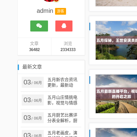
admin
游客
文章
浏览
36482
2334333
最新文章
五月新农合资讯
03
06月
/
更新，最新动
态、未来展望
五月山庄情挑电
03
06月
/
影，视觉与情感
的完美交融盛宴
五月厨艺比赛评
03
06月
/
分表全解析，厨
艺巅峰之战！
五月老画皮，演
03
06月
/