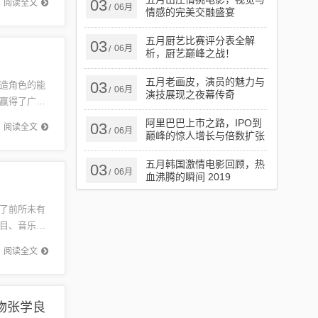
03
阅读全文
06月
/
情感的完美交融盛宴
五月厨艺比赛评分表全解
03
06月
/
析，厨艺巅峰之战！
五月老画皮，演员的魅力与
03
造角色的能
06月
/
演技展现之夜幕传奇
赢得了广泛
感受他的
阿里巴巴上市之路，IPO到
03
阅读全文
06月
/
巅峰的惊人增长与倍数扩张
之路
五月韩国激情电影回顾，热
03
06月
/
血沸腾的瞬间 2019
了前所未有
目、音乐舞
播行业的
阅读全文
物张学良