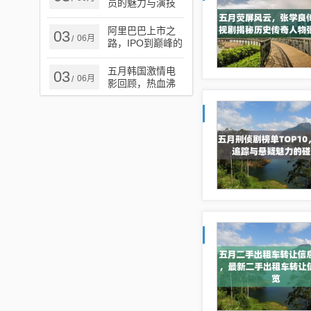
员的魅力与演技
展现之夜幕传奇
阿里巴巴上市之
03
06月
/
路，IPO到巅峰的
惊人增长与倍数
扩张之路
五月韩国激情电
03
06月
/
影回顾，热血沸
腾的瞬间 2019