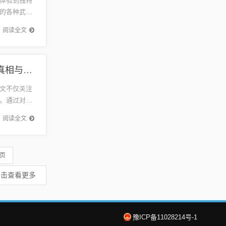
体验到独特
的各种武器
丰富的任
阅读全文
五月山东一家四口惨案深度追踪，探究悲剧背后的真相与反思
文不仅关注
。通过对此
万物复苏
阅读全文
 页
点击查看更多
豫ICP备11028214号-1