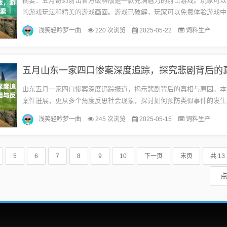
摘要：五月奇幻射击官方破解版是一款充满魅力的射击游戏。玩家可以
的游戏玩法和精美的游戏画面。游戏已破解，玩家可以免费体验游戏中
和装备，探索广阔的开放世界，并享受刺激的射击战斗。游戏还提供了
浅笑轻吟梦一曲
220 次浏览
2025-05-22
饲料生产
务...
山东五月一家四口惨案深度追踪报道，揭示悲剧背后的真相与原因。本
案件进展，更从多个角度反思社会现象，探讨如何预防类似事件的发生
案的深入分析，引发社会关注和思考。惨案概述五月，山东阳光明媚，
浅笑轻吟梦一曲
245 次浏览
2025-05-15
饲料生产
之...
5
6
7
8
9
10
下一页
末页
共 13