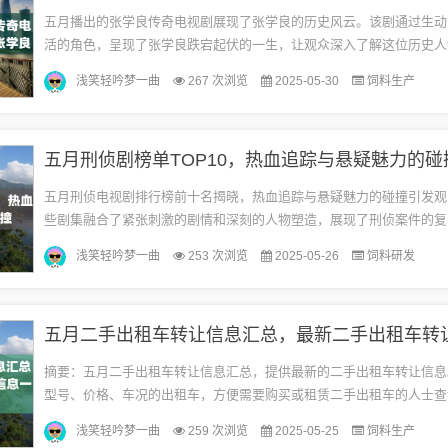
五月播出的张学良传奇电视剧展现了张学良的历史风云。该剧通过生动
活的角色，呈现了张学良跌宕起伏的一生，让观众深入了解这位历史人
程和重大事件。电视剧展现了张学良在历史进程中的重要作用，让观众
浅笑轻吟梦一曲
267 次浏览
2025-05-30
饲料生产
史...
五月刑侦剧榜单TOP10，热血追踪与悬疑魅力的碰
五月刑侦电视剧排行榜前十名揭晓，热血追踪与悬疑魅力的碰撞引发观
些剧集融合了紧张刺激的剧情和深刻的人物塑造，展现了刑侦案件的复
性。通过精心编织的故事情节和精湛的演技，这些电视剧成功吸引了广
浅笑轻吟梦一曲
253 次浏览
2025-05-26
饲料研发
关...
摘要：五月二手出租车转让信息汇总，提供最新的二手出租车转让信息
型号、价格、车况的出租车，方便需要购买或租赁二手出租车的人士查
摘要字数在100-200字之间，符合简洁明了的要求。市场概况近年来，随着
浅笑轻吟梦一曲
259 次浏览
2025-05-25
饲料生产