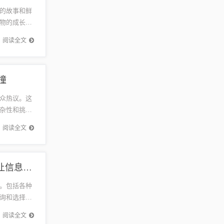
的故事和鲜
物的成长历
感受到历
阅读全文
撞
众热议。这
杂性和挑战
大观众的
阅读全文
五月二手出租车转让信息汇总，最新二手出租车转让信息一览
。包括各种
询和选择。
...
阅读全文