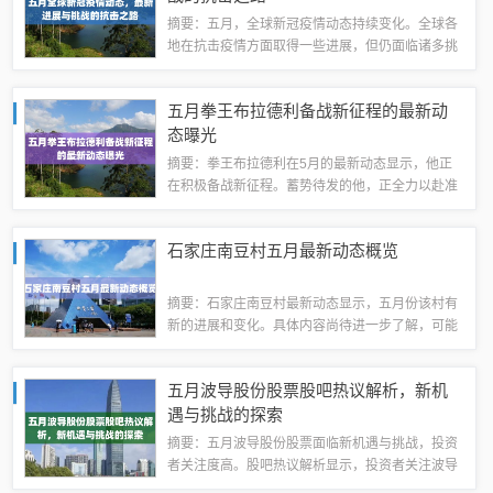
摘要：五月，全球新冠疫情动态持续变化。全球各
地在抗击疫情方面取得一些进展，但仍面临诸多挑
战。最新进展包括疫苗研发和接种工作的推进，以
及各国采取更加严格的防控措施。疫情依旧严峻，
五月拳王布拉德利备战新征程的最新动
病毒变异、疫苗接种不均等问题仍是当前的主...
态曝光
摘要：拳王布拉德利在5月的最新动态显示，他正
在积极备战新征程。蓄势待发的他，正全力以赴准
备迎接新的挑战。作为一位优秀的拳击手，布拉德
利一直在不断提高自己的技能和体能，以应对即将
石家庄南豆村五月最新动态概览
到来的比赛。他的粉丝们期待着他在未来的比...
摘要：石家庄南豆村最新动态显示，五月份该村有
新的进展和变化。具体内容尚待进一步了解，可能
包括村庄规划、基础设施建设、村民生活等方面的
更新和改善。如需更多信息，请关注当地官方通报
五月波导股份股票股吧热议解析，新机
或媒体报道。随着春天的到来，石家庄南豆村...
遇与挑战的探索
摘要：五月波导股份股票面临新机遇与挑战，投资
者关注度高。股吧热议解析显示，投资者关注波导
股份股票的发展前景、市场趋势及风险控制等方