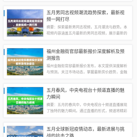
览，特别是针对高校排名中的前部分进行了详细阐
述。这些高校在学术声誉、科研成果等方面表现出
五月男同志视频潮流趋势探索，最新视
色，为学生提供了优质的教育资源和学术环...
频一网打尽
摘要：探索最新男同志视频，五月潮流与趋势。本
视频内容涵盖五月最新的男同志视频，展示最新的
流行趋势和热点。通过简洁明了的叙述，带您领略
当下男同志文化的魅力，了解最新的潮流趋势。适
福州金融街官邸最新报价深度解析及预
合对男同志文化感兴趣的观众观看。五月男同...
测报告
福州金融街官邸最新报价发布，本文提供深度解析
与预测。关注市场动态，掌握最新房价趋势，金融
街官邸作为福州热门楼盘，其最新报价备受关注。
本文将从多个角度对最新报价进行解读，并预测未
五月春风，中央电视台十频道直播的魅
来市场走势，帮助购房者做出明智决策。福州...
力瞬间
摘要：五月的春风中，中央电视台十频道直播展现
了独特的魅力瞬间。通过直播的形式，频道将精彩
的节目内容呈现给观众，传递了浓厚的艺术氛围和
文化底蕴。这些直播瞬间充满了活力和感染力，让
五月全球新冠疫情动态，最新进展与挑
观众沉浸在美好的视听盛宴中，展现了中央电...
战的抗击之路