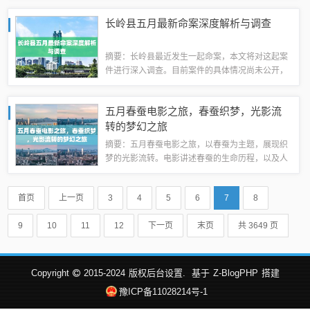
面。针对这些关注点，投资者需深入研究公司的财
长岭县五月最新命案深度解析与调查
务数据、行业地位及竞争环境等因素，以做出明...
摘要：长岭县最近发生一起命案，本文将对这起案
件进行深入调查。目前案件的具体情况尚未公开，
但引起了社会各界的广泛关注。调查将涵盖案件的
背景、发生过程、相关人物以及案件对社会的影响
五月春蚕电影之旅，春蚕织梦，光影流
等方面。我们将持续关注案件的进展，并希望...
转的梦幻之旅
摘要：五月春蚕电影之旅，以春蚕为主题，展现织
梦的光影流转。电影讲述春蚕的生命历程，以及人
们在蚕丝产业中的奋斗与梦想。通过影像艺术，展
现春蚕的美丽与坚韧，同时传递产业工人的辛勤与
首页
上一页
3
4
5
6
7
8
付出。这部电影之旅将带领观众领略春蚕的魅...
9
10
11
12
下一页
末页
共 3649 页
Copyright
2015-2024
版权后台设置.
基于
Z-BlogPHP
搭建
豫ICP备11028214号-1